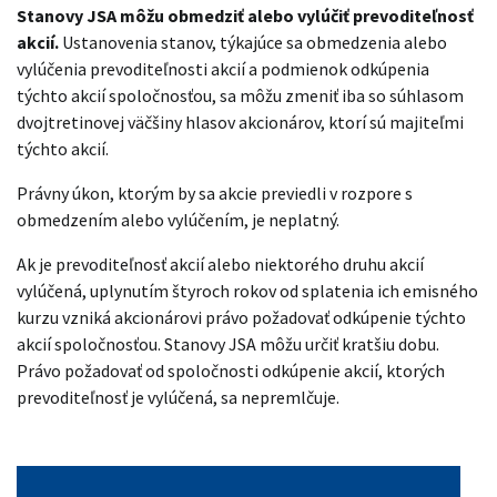
Stanovy JSA môžu obmedziť alebo vylúčiť prevoditeľnosť
akcií.
Ustanovenia stanov, týkajúce sa obmedzenia alebo
vylúčenia prevoditeľnosti akcií a podmienok odkúpenia
týchto akcií spoločnosťou, sa môžu zmeniť iba so súhlasom
dvojtretinovej väčšiny hlasov akcionárov, ktorí sú majiteľmi
týchto akcií.
Právny úkon, ktorým by sa akcie previedli v rozpore s
obmedzením alebo vylúčením, je neplatný.
Ak je prevoditeľnosť akcií alebo niektorého druhu akcií
vylúčená, uplynutím štyroch rokov od splatenia ich emisného
kurzu vzniká akcionárovi právo požadovať odkúpenie týchto
akcií spoločnosťou. Stanovy JSA môžu určiť kratšiu dobu.
Právo požadovať od spoločnosti odkúpenie akcií, ktorých
prevoditeľnosť je vylúčená, sa nepremlčuje.