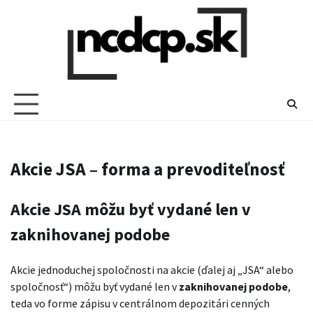
Skip
to
content
Akcie JSA – forma a prevoditeľnosť
Akcie JSA môžu byť vydané len v
zaknihovanej podobe
Akcie jednoduchej spoločnosti na akcie (ďalej aj „JSA“ alebo
spoločnosť“) môžu byť vydané len v
zaknihovanej podobe
,
teda vo forme zápisu v centrálnom depozitári cenných