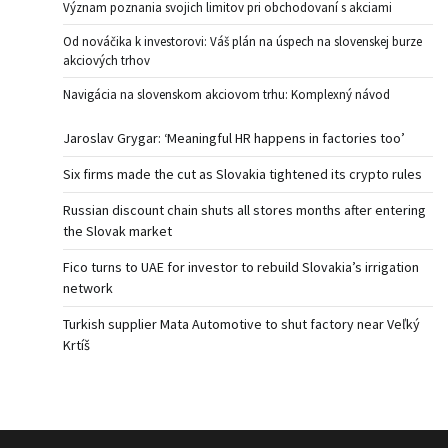
Význam poznania svojich limitov pri obchodovaní s akciami
Od nováčika k investorovi: Váš plán na úspech na slovenskej burze
akciových trhov
Navigácia na slovenskom akciovom trhu: Komplexný návod
Jaroslav Grygar: ‘Meaningful HR happens in factories too’
Six firms made the cut as Slovakia tightened its crypto rules
Russian discount chain shuts all stores months after entering
the Slovak market
Fico turns to UAE for investor to rebuild Slovakia’s irrigation
network
Turkish supplier Mata Automotive to shut factory near Veľký
Krtíš