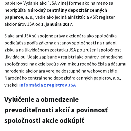
papierov. Vydanie akcií JSA v inej forme ako na meno sa
nepripúšťa.
Národný centrálny depozitár cenných
papierov, a. s.
, vedie ako jediná ainštitúcia v SR register
akcionárov JSA od
1. januára 2017
.
S akciami JSA sú spojené práva akcionára ako spoločníka
podieľať sa podľa zákona a stanov spoločnosti na riadení,
zisku a na likvidačnom zostatku JSA po zrušení spoločnosti
likvidáciou. Údaje zapísané v registri akcionárov jednoduchej
spoločnosti na akcie budú s výnimkou rodného čísla a dátumu
narodenia akcionára verejne dostupné na webovom sídle
Národného centrálneho depozitára cenných papierov, a. s.,
v sekcii
Informácia z registrov JSA
.
Vylúčenie a obmedzenie
prevoditeľnosti akcií a povinnosť
spoločnosti akcie odkúpiť